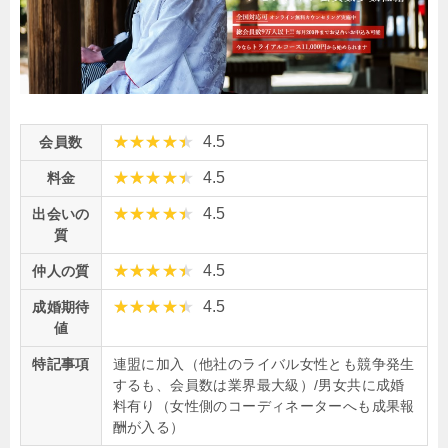
4.5
会員数
4.5
料金
4.5
出会いの
質
4.5
仲人の質
4.5
成婚期待
値
特記事項
連盟に加入（他社のライバル女性とも競争発生
するも、会員数は業界最大級）/男女共に成婚
料有り（女性側のコーディネーターへも成果報
酬が入る）