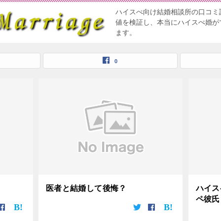
ハイスぺ向け結婚相談所の口コミ
値を検証し、本当にハイスぺ婚が
ます。
0
医者と結婚して後悔？
ハイス
ペ彼氏