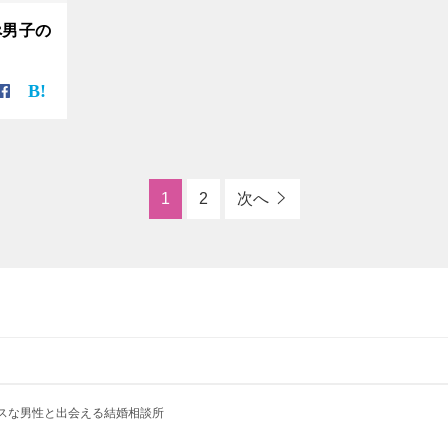
ぺ男子の
1
2
次へ
クラスな男性と出会える結婚相談所